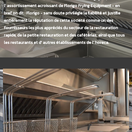
l' assortissement acroissant de Florigo Frying Equipment - en
bref on dit : Florigo - sans doute privilégie la fiabilité et justifie
entièrement la réputation de cette société comme un des
fournisseurs les plus appréciés du secteur de la restauration
rapide, de la petite restauration et des cafétérias, ainsi que tous
les restaurants et d' autres établissements de l' horeca.