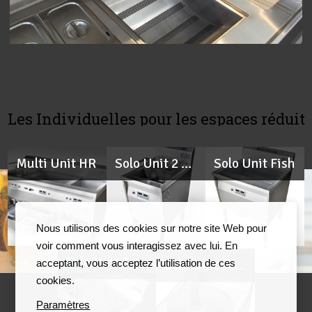
Les Individuelles pour les espaces réduit
Multi Unit HR
Solo Unit 2 paniers HR
Solo Unit Fish
Nous utilisons des cookies sur notre site Web pour
voir comment vous interagissez avec lui. En
Solo Unit 3 paniers HR
acceptant, vous acceptez l’utilisation de ces
Solo Unit électrique ø45 cm
cookies.
Paramètres